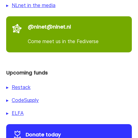
NLnet in the media
@nlnet@nlnet.nl
Come meet us in the Fediverse
Upcoming funds
Restack
CodeSupply
ELFA
Donate today