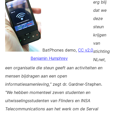
erg blij
dat we
deze
steun
krijgen
van
BatPhones demo,
CC v2.0
stichting
Benjamin Humphrey
NLnet,
een organisatie die steun geeft aan activiteiten en
mensen bijdragen aan een open
informatiesamenleving,"
zegt dr. Gardner-Stephen.
"We hebben momenteel zeven studenten en
uitwisselingsstudenten van Flinders en INSA
Telecommunications aan het werk om de Serval