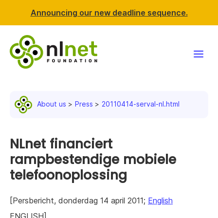
Announcing our new deadline sequence.
Funding
About us
Press
20110414-serval-nl.html
Projects
News & events
NLnet financiert
rampbestendige mobiele
Resources
telefoonoplossing
Support NLnet
[Persbericht, donderdag 14 april 2011;
English
About us
ENGLISH]