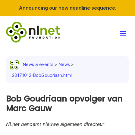
Announcing our new deadline sequence.
Funding
News & events
News
Projects
20171012-BobGoudriaan.html
News & events
Bob Goudriaan opvolger van
Resources
Marc Gauw
Support NLnet
NLnet benoemt nieuwe algemeen directeur
About us