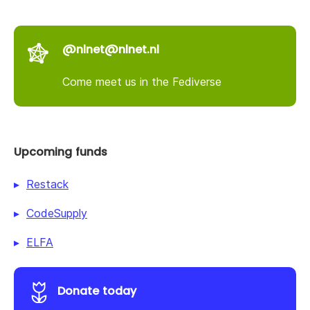
@nlnet@nlnet.nl
Come meet us in the Fediverse
Upcoming funds
Restack
CodeSupply
ELFA
Donate today