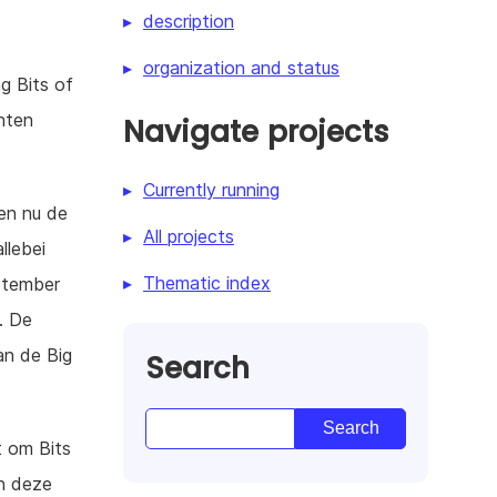
description
organization and status
g Bits of
hten
Navigate projects
Currently running
en nu de
All projects
llebei
Thematic index
ptember
. De
van de Big
Search
t om Bits
n deze