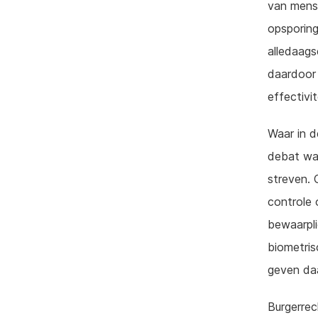
van mense
opsporing
alledaags
daardoor 
effectivi
Waar in d
debat was
streven. 
controle 
bewaarpli
biometris
geven daa
Burgerrec