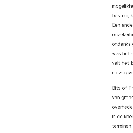
mogelijkhe
bestuur, 
Een ander
onzekerhe
ondanks g
was het e
valt het
en zorgvu
Bits of F
van grond
overheden
in de kne
terreinen