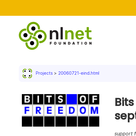
Projects
20060721-eind.html
Bit
sep
support f