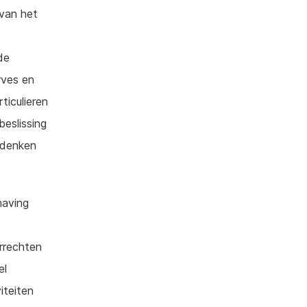
 van het
de
rves en
ticulieren
beslissing
adenken
having
rrechten
el
iteiten