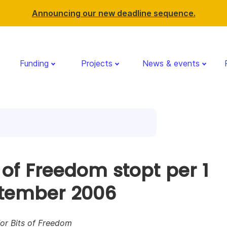
Announcing our new deadline sequence.
Funding
Projects
News & events
s of Freedom stopt per 1
tember 2006
or Bits of Freedom