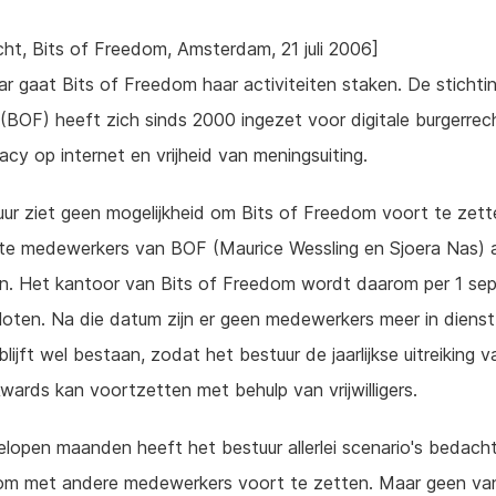
cht, Bits of Freedom, Amsterdam, 21 juli 2006]
ar gaat Bits of Freedom haar activiteiten staken. De stichtin
BOF) heeft zich sinds 2000 ingezet voor digitale burgerrec
vacy op internet en vrijheid van meningsuiting.
ur ziet geen mogelijkheid om Bits of Freedom voort te zett
e medewerkers van BOF (Maurice Wessling en Sjoera Nas) a
en. Het kantoor van Bits of Freedom wordt daarom per 1 se
oten. Na die datum zijn er geen medewerkers meer in dienst
blijft wel bestaan, zodat het bestuur de jaarlijkse uitreiking 
wards kan voortzetten met behulp van vrijwilligers.
elopen maanden heeft het bestuur allerlei scenario's bedach
om met andere medewerkers voort te zetten. Maar geen va