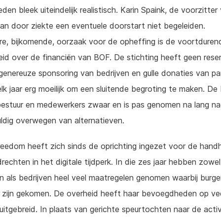
den bleek uiteindelijk realistisch. Karin Spaink, de voorzitter
kan door ziekte een eventuele doorstart niet begeleiden.
e, bijkomende, oorzaak voor de opheffing is de voortduren
id over de financiën van BOF. De stichting heeft geen rese
enereuze sponsoring van bedrijven en gulle donaties van par
lk jaar erg moeilijk om een sluitende begroting te maken. De 
 bestuur en medewerkers zwaar en is pas genomen na lang n
ldig overwegen van alternatieven.
reedom heeft zich sinds de oprichting ingezet voor de hand
rechten in het digitale tijdperk. In die zes jaar hebben zowel
 als bedrijven heel veel maatregelen genomen waarbij burge
l zijn gekomen. De overheid heeft haar bevoegdheden op ve
 uitgebreid. In plaats van gerichte speurtochten naar de activ