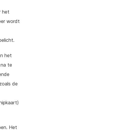
r het
eer wordt
elicht.
an het
 na te
mende
zoals de
hipkaart)
pen. Het