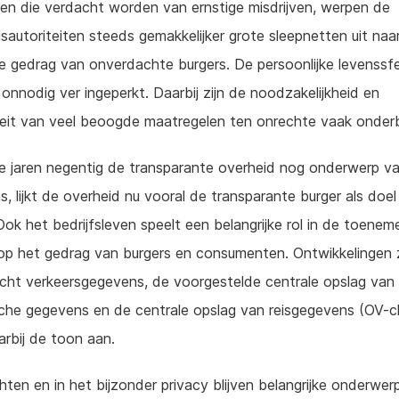
n die verdacht worden van ernstige misdrijven, werpen de
sautoriteiten steeds gemakkelijker grote sleepnetten uit naa
e gedrag van onverdachte burgers. De persoonlijke levenssf
onnodig ver ingeperkt. Daarbij zijn de noodzakelijkheid en
teit van veel beoogde maatregelen ten onrechte vaak onderb
e jaren negentig de transparante overheid nog onderwerp v
, lijkt de overheid nu vooral de transparante burger als doel
Ook het bedrijfsleven speelt een belangrijke rol in de toene
op het gedrag van burgers en consumenten. Ontwikkelingen 
cht verkeersgegevens, de voorgestelde centrale opslag van
che gegevens en de centrale opslag van reisgegevens (OV-c
rbij de toon aan.
hten en in het bijzonder privacy blijven belangrijke onderwer