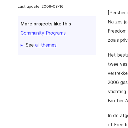
Last update: 2006-08-16
[Persberi
Na zes ja
More projects like this
Freedom (
Community Programs
zoals pri
See
all themes
Het bestu
twee vast
vertrekk
2006 gesl
stichting 
Brother A
In de afg
of Freed