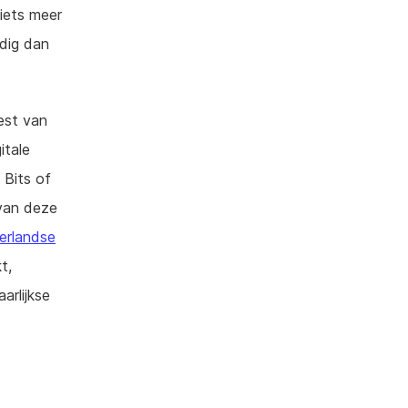
niets meer
odig dan
eest van
itale
 Bits of
 van deze
erlandse
t,
arlijkse