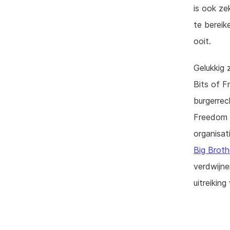
is ook ze
te bereik
ooit.
Gelukkig 
Bits of 
burgerrec
Freedom w
organisat
Big Brot
verdwijne
uitreikin