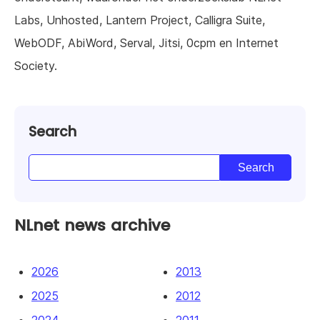
Labs, Unhosted, Lantern Project, Calligra Suite,
WebODF, AbiWord, Serval, Jitsi, 0cpm en Internet
Society.
Search
NLnet news archive
2026
2013
2025
2012
2024
2011