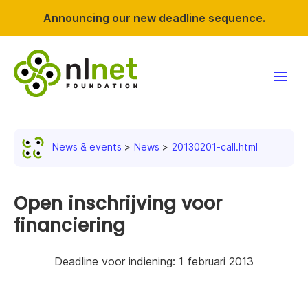
Announcing our new deadline sequence.
Funding
News & events
News
20130201-call.html
Projects
News & events
Open inschrijving voor
financiering
Resources
Deadline voor indiening: 1 februari 2013
Support NLnet
About us