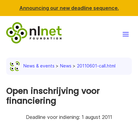
Announcing our new deadline sequence.
Funding
News & events
News
20110601-call.html
Projects
News & events
Open inschrijving voor
financiering
Resources
Deadline voor indiening: 1 august 2011
Support NLnet
About us