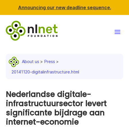
Announcing our new deadline sequence.
Funding
About us
Press
Projects
20141120-digitalinfrastructure.html
News & events
Nederlandse digitale-
Resources
infrastructuursector levert
significante bijdrage aan
Support NLnet
internet-economie
About us