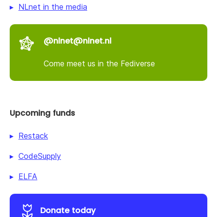
NLnet in the media
@nlnet@nlnet.nl
Come meet us in the Fediverse
Upcoming funds
Restack
CodeSupply
ELFA
Donate today