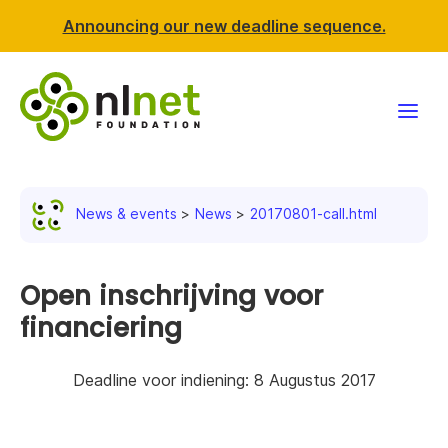
Announcing our new deadline sequence.
Funding
News & events
News
20170801-call.html
Projects
News & events
Open inschrijving voor
financiering
Resources
Deadline voor indiening: 8 Augustus 2017
Support NLnet
About us