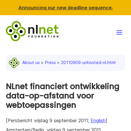
Announcing our new deadline sequence.
Funding
About us
Press
20110909-unhosted-nl.html
Projects
News & events
NLnet financiert ontwikkeling
data-op-afstand voor
Resources
webtoepassingen
Support NLnet
[Persbericht vrijdag 9 september 2011;
English
]
About us
Amsterdam/Berlin, vrijdag 9 september 2011