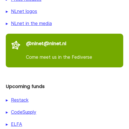
NLnet logos
NLnet in the media
@nlnet@nlnet.nl
Come meet us in the Fediverse
Upcoming funds
Restack
CodeSupply
ELFA