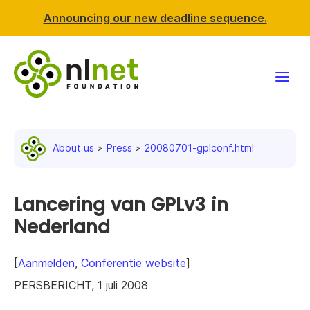
Announcing our new deadline sequence.
Funding
About us
Press
20080701-gplconf.html
Projects
News & events
Lancering van GPLv3 in
Nederland
Resources
[
Aanmelden
,
Conferentie website
]
Support NLnet
PERSBERICHT, 1 juli 2008
About us