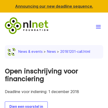
Announcing our new deadline sequence.
Funding
News & events
News
20181201-call.html
Projects
News & events
Open inschrijving voor
financiering
Resources
Deadline voor indiening: 1 december 2018
Support NLnet
About us
Dien een voorstel in