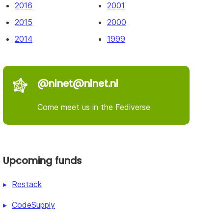
2016
2001
2015
2000
2014
1999
@nlnet@nlnet.nl
Come meet us in the Fediverse
Upcoming funds
Restack
CodeSupply