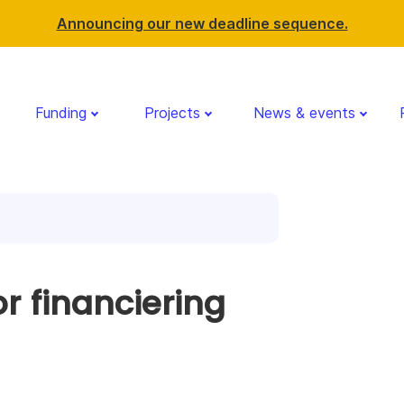
Announcing our new deadline sequence.
Funding
Projects
News & events
r financiering