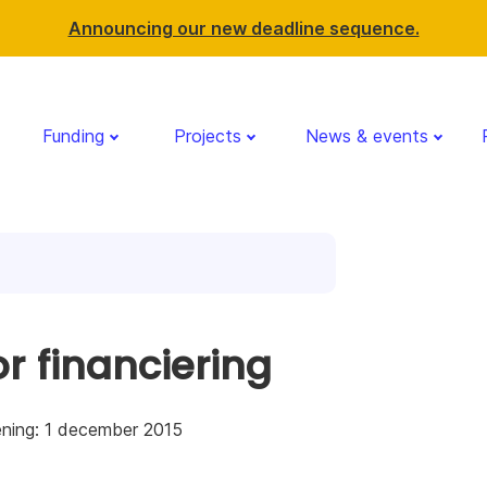
Announcing our new deadline sequence.
Funding
Projects
News & events
r financiering
ening: 1 december 2015