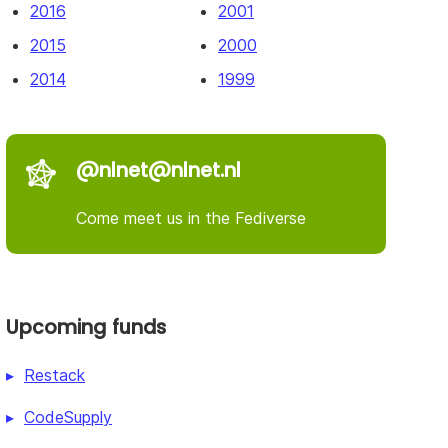
2016
2001
2015
2000
2014
1999
@nlnet@nlnet.nl
Come meet us in the Fediverse
Upcoming funds
Restack
CodeSupply