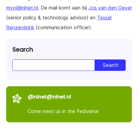
mvoi@nlnet.nl
. De mail komt aan bij
Jos van den Oever
(senior policy & technology advisor) en
Tessel
Renzenbrink
(communication officer).
Search
@nlnet@nlnet.nl
Come meet us in the Fediverse