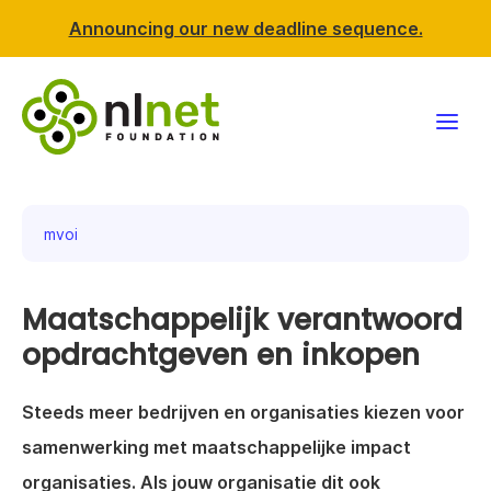
Announcing our new deadline sequence.
Funding
mvoi
Projects
Maatschappelijk verantwoord
News & events
opdrachtgeven en inkopen
Resources
Steeds meer bedrijven en organisaties kiezen voor
Support NLnet
samenwerking met maatschappelijke impact
organisaties. Als jouw organisatie dit ook
About us