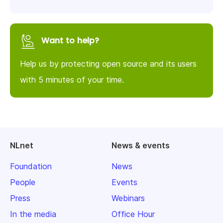
Want to help?
Help us by protecting open source and its users
with 5 minutes of your time.
NLnet
News & events
Foundation
News
People
Events
Press
Webinars
In the media
Office Hour