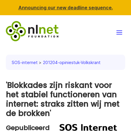
Announcing our new deadline sequence.
Funding
SOS-internet
201204-opiniestuk-Volkskrant
Projects
'Blokkades zijn riskant voor
News & events
het stabiel functioneren van
Resources
internet: straks zitten wij met
de brokken'
Support NLnet
Gepubliceerd
About us