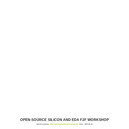
OPEN-SOURCE SILICON AND EDA F2F WORKSHOP
Michiel Leenaars ·
EDA workshop Sorbonne Université
· Paris · 2024-06-18