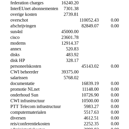
federation charges
16240.20
InterEUnet abonnementen
7301.38
overige kosten
2739.81
overschot
110052.43
0.00
afschrijvingen
82849.07
0.00
sun4nl
45000.00
cisco
23601.78
modems
12914.37
annex
520.83
disks
483.92
disk HP
328.17
personeelskosten
45143.02
0.00
CWI beheerder
39375.00
salarissen
5768.02
documentatie
16839.19
0.00
promotie NLnet
11148.00
0.00
onderhoud Sun
10726.90
0.00
CWI infrastructuur
10500.00
0.00
PTT Telecom infrastructuur
5983.27
0.00
computermaterialen
5517.63
0.00
diversen
4612.51
0.00
reis/conferentiekosten
2252.35
0.00