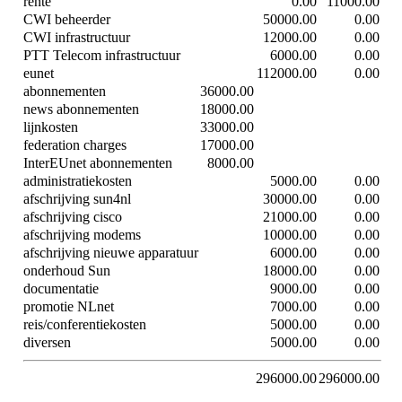
rente
0.00
11000.00
CWI beheerder
50000.00
0.00
CWI infrastructuur
12000.00
0.00
PTT Telecom infrastructuur
6000.00
0.00
eunet
112000.00
0.00
abonnementen
36000.00
news abonnementen
18000.00
lijnkosten
33000.00
federation charges
17000.00
InterEUnet abonnementen
8000.00
administratiekosten
5000.00
0.00
afschrijving sun4nl
30000.00
0.00
afschrijving cisco
21000.00
0.00
afschrijving modems
10000.00
0.00
afschrijving nieuwe apparatuur
6000.00
0.00
onderhoud Sun
18000.00
0.00
documentatie
9000.00
0.00
promotie NLnet
7000.00
0.00
reis/conferentiekosten
5000.00
0.00
diversen
5000.00
0.00
296000.00
296000.00