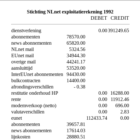
Stichting NLnet exploitatierekening 1992
DEBET
CREDIT
dienstverlening
0.00
391249.65
abonnementen
78570.00
news abonnementen
65820.00
NLnet mail
5324.56
EUnet mail
34944.30
overige mail
44241.17
aansluittijd
53520.00
InterEUnet abonnementen
94430.00
bulkcontracten
14400.00
afrondingsverschillen
- 0.38
restitutie onderhoud HP
0.00
16288.00
rente
0.00
11912.46
modemverkoop (netto)
0.00
696.00
valutaverschillen
0.00
2.83
eunet
112433.74
0.00
abonnementen
39657.81
news abonnementen
17614.03
lijnkosten
28880.51