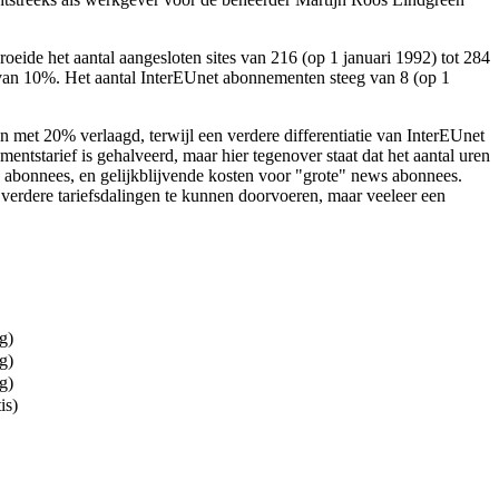
eide het aantal aangesloten sites van 216 (op 1 januari 1992) tot 284
 van 10%. Het aantal InterEUnet abonnementen steeg van 8 (op 1
n met 20% verlaagd, terwijl een verdere differentiatie van InterEUnet
tstarief is gehalveerd, maar hier tegenover staat dat het aantal uren
ws abonnees, en gelijkblijvende kosten voor "grote" news abonnees.
verdere tariefsdalingen te kunnen doorvoeren, maar veeleer een
g)
g)
g)
is)