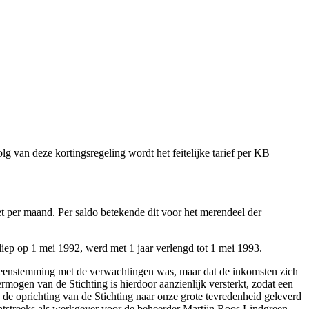
g van deze kortingsregeling wordt het feitelijke tarief per KB
iet per maand. Per saldo betekende dit voor het merendeel der
iep op 1 mei 1992, werd met 1 jaar verlengd tot 1 mei 1993.
vereenstemming met de verwachtingen was, maar dat de inkomsten zich
mogen van de Stichting is hierdoor aanzienlijk versterkt, zodat een
 de oprichting van de Stichting naar onze grote tevredenheid geleverd
chtstreeks als werkgever voor de beheerder Martijn Roos Lindgreen