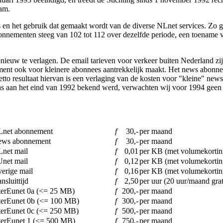
aam.
en het gebruik dat gemaakt wordt van de diverse NLnet services. Zo gro
bonnementen steeg van 102 tot 112 over dezelfde periode, een toename
nieuw te verlagen. De email tarieven voor verkeer buiten Nederland zij
ment ook voor kleinere abonnees aantrekkelijk maakt. Het news abonnemen
 netto resultaat hiervan is een verlaging van de kosten voor "kleine" ne
as aan het eind van 1992 bekend werd, verwachten wij voor 1994 geen 
net abonnement
f
30,-
per maand
ws abonnement
f
30,-
per maand
net mail
f
0,01
per KB (met volumekortin
net mail
f
0,12
per KB (met volumekortin
erige mail
f
0,16
per KB (met volumekortin
nsluittijd
f
2,50
per uur (20 uur/maand grat
terEunet 0a (<= 25 MB)
f
200,-
per maand
terEunet 0b (<= 100 MB)
f
300,-
per maand
terEunet 0c (<= 250 MB)
f
500,-
per maand
terEunet 1 (<= 500 MB)
f
750,-
per maand