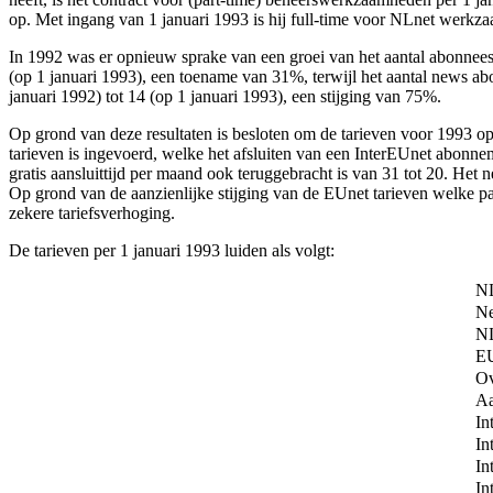
op. Met ingang van 1 januari 1993 is hij full-time voor NLnet werkz
In 1992 was er opnieuw sprake van een groei van het aantal abonnees 
(op 1 januari 1993), een toename van 31%, terwijl het aantal news a
januari 1992) tot 14 (op 1 januari 1993), een stijging van 75%.
Op grond van deze resultaten is besloten om de tarieven voor 1993 op
tarieven is ingevoerd, welke het afsluiten van een InterEUnet abonne
gratis aansluittijd per maand ook teruggebracht is van 31 tot 20. Het
Op grond van de aanzienlijke stijging van de EUnet tarieven welke p
zekere tariefsverhoging.
De tarieven per 1 januari 1993 luiden als volgt:
NL
Ne
NL
EU
Ov
Aa
In
In
In
In