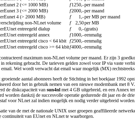
terEunet 2 (<= 1000 MB)
f
1250,-
per maand
terEunet 3 (<= 2000 MB)
f
2000,-
per maand
terEunet 4 (> 2000 MB)
f
1,-
per MB per maand
erschrijding non-NLnet volume
f
2,50
per MB
terEUnet entreegeld dialup
f
0,-
(gratis)
terEUnet entreegeld annex
f
1000,-
eenmalig
terEUnet entreegeld cisco < 64 kbit
f
2500,-
eenmalig
terEUnet entreegeld cisco >= 64 kbit
f
4000,-
eenmalig
 gecontracteerd maximum non-NLnet volume per maand. Er zijn 3 goedkop
 rekening gebracht. De tarieven gelden zowel voor IP via vaste verbin
en email. Wel wordt verwacht dat email waar mogelijk (MX) rechtstreeks
 groeiende aantal abonnees heeft de Stichting in het boekjaar 1992 op
ealiseerd door het in gebruik nemen van een nieuwe modembank met 8 V.
erd de diskcapaciteit van
sun4nl
met 4 GB uitgebreid, en een Annex ter
d worden dankzij de succesvolle operatie gedurende dit jaar en de dri
staf voor NLnet zal indien mogelijk en nodig verder uitgebreid worden
tie van de met de nationale UNIX user groepen geaffilieerde netwerke
 continuiteit van EUnet en NLnet te waarborgen.