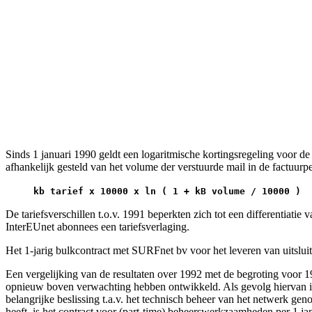
Sinds 1 januari 1990 geldt een logaritmische kortingsregeling voor de
afhankelijk gesteld van het volume der verstuurde mail in de factuurp
kb tarief x 10000 x ln ( 1 + kB volume / 10000 )
De tariefsverschillen t.o.v. 1991 beperkten zich tot een differentiat
InterEUnet abonnees een tariefsverlaging.
Het 1-jarig bulkcontract met SURFnet bv voor het leveren van uitslu
Een vergelijking van de resultaten over 1992 met de begroting voor 
opnieuw boven verwachting hebben ontwikkeld. Als gevolg hiervan is h
belangrijke beslissing t.a.v. het technisch beheer van het netwerk g
heeft, is het contract voor (part-time) beheerswerkzaamheden per 1 j