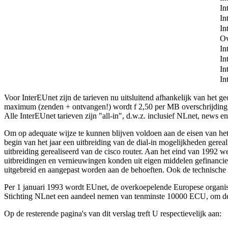
In
In
In
Ov
In
In
In
In
Voor InterEUnet zijn de tarieven nu uitsluitend afhankelijk van het
maximum (zenden + ontvangen!) wordt f 2,50 per MB overschrijding in
Alle InterEUnet tarieven zijn "all-in", d.w.z. inclusief NLnet, news 
Om op adequate wijze te kunnen blijven voldoen aan de eisen van het
begin van het jaar een uitbreiding van de dial-in mogelijkheden ger
uitbreiding gerealiseerd van de cisco router. Aan het eind van 1992 w
uitbreidingen en vernieuwingen konden uit eigen middelen gefinancier
uitgebreid en aangepast worden aan de behoeften. Ook de technische 
Per 1 januari 1993 wordt EUnet, de overkoepelende Europese organisa
Stichting NLnet een aandeel nemen van tenminste 10000 ECU, om de
Op de resterende pagina's van dit verslag treft U respectievelijk aan: