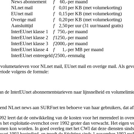
News abonnement
f
60,-
per maand
NLnet mail
f
0,01
per KB (met volumekorting)
EUnet mail
f
0,15
per KB (met volumekorting)
Overige mail
f
0,20
per KB (met volumekorting)
Aansluittijd
f
2,50
per uur (31 uur/maand gratis)
InterEUnet klasse 1
f
750,-
per maand
InterEUnet klasse 2
f
1250,-
per maand
InterEUnet klasse 3
f
2000,-
per maand
InterEUnet klasse 4
f
1,-
per MB per maand
InterEUnet entreegeld
f
2500,-
eenmalig
 volumetarieven voor NLnet mail, EUnet mail en overige mail. Als gevol
eriode volgens de formule:
ie van de InterEUnet abonnementstarieven naar lijnsnelheid en volumelim
itend NLnet news aan SURFnet ten behoeve van haar gebruikers, dat afl
1992 leert dat de ontwikkeling van de kosten voor het merendeel in o
et exploitatie-overschot over 1992 groter dan verwacht. Het eigen ver
enomen kon worden. In goed overleg met het CWI dat deze diensten sinds
anuari 1993 beeindigd, en treedt de Stichting sinds 1 november 1992 re