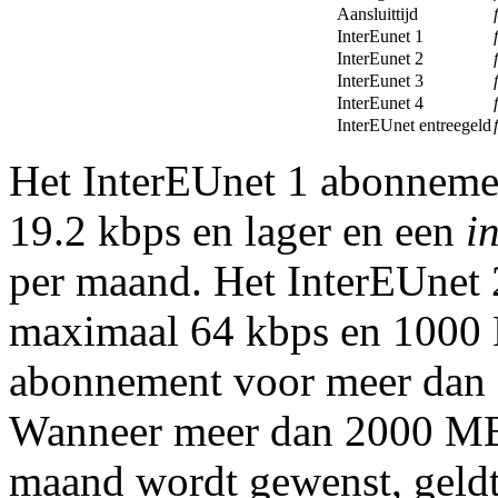
Aansluittijd
f
InterEunet 1
f
InterEunet 2
f
InterEunet 3
f
InterEunet 4
f
InterEUnet entreegeld
f
Het InterEUnet 1 abonnemen
19.2 kbps en lager en een
i
per maand. Het InterEUnet 
maximaal 64 kbps en 1000 
abonnement voor meer dan
Wanneer meer dan 2000 
maand wordt gewenst, geldt 