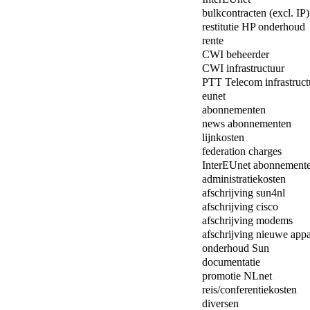
bulkcontracten (excl. IP)
restitutie HP onderhoud
rente
CWI beheerder
CWI infrastructuur
PTT Telecom infrastruct
eunet
abonnementen
news abonnementen
lijnkosten
federation charges
InterEUnet abonnement
administratiekosten
afschrijving sun4nl
afschrijving cisco
afschrijving modems
afschrijving nieuwe appa
onderhoud Sun
documentatie
promotie NLnet
reis/conferentiekosten
diversen