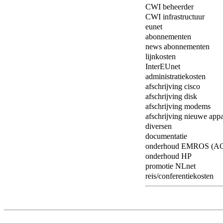
CWI beheerder
CWI infrastructuur
eunet
abonnementen
news abonnementen
lijnkosten
InterEUnet
administratiekosten
afschrijving cisco
afschrijving disk
afschrijving modems
afschrijving nieuwe appa
diversen
documentatie
onderhoud EMROS (A
onderhoud HP
promotie NLnet
reis/conferentiekosten