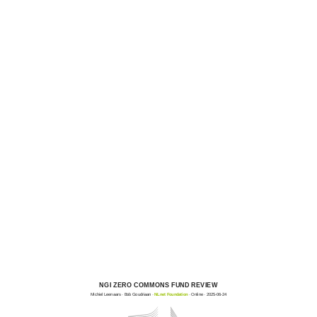
NGI ZERO COMMONS FUND REVIEW
Michiel Leenaars · Bob Goudriaan ·
NLnet Foundation
· Online · 2025-06-24